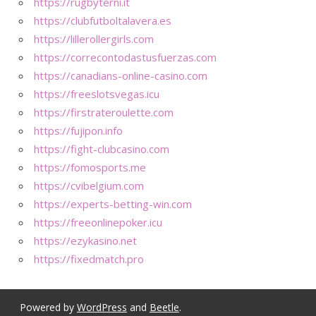
https://rugbyterni.it
https://clubfutboltalavera.es
https://lillerollergirls.com
https://correcontodastusfuerzas.com
https://canadians-online-casino.com
https://freeslotsvegas.icu
https://firstrateroulette.com
https://fujipon.info
https://fight-clubcasino.com
https://fomosports.me
https://cvibelgium.com
https://experts-betting-win.com
https://freeonlinepoker.icu
https://ezykasino.net
https://fixedmatch.pro
Powered by
WordPress
and
Beetle
.