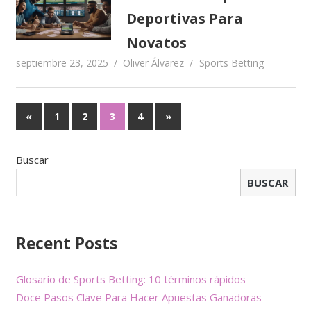
Deportivas Para
Novatos
septiembre 23, 2025
Oliver Álvarez
Sports Betting
«
1
2
3
4
»
Buscar
BUSCAR
Recent Posts
Glosario de Sports Betting: 10 términos rápidos
Doce Pasos Clave Para Hacer Apuestas Ganadoras