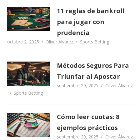
11 reglas de bankroll
para jugar con
prudencia
octubre 2, 2025
Oliver Álvarez
Sports Betting
Métodos Seguros Para
Triunfar al Apostar
septiembre 29, 2025
Oliver Álvarez
Sports Betting
Cómo leer cuotas: 8
ejemplos prácticos
septiembre 29, 2025
Oliver Álvarez