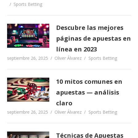
Sports Betting
Descubre las mejores
páginas de apuestas en
línea en 2023
septiembre 26, 2025
Oliver Álvarez
Sports Betting
10 mitos comunes en
apuestas — análisis
claro
septiembre 26, 2025
Oliver Álvarez
Sports Betting
Técnicas de Apuestas