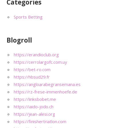
Categories
Sports Betting
Blogroll
https://erandioclub.org
https://cerrolargofc.com.uy
https://bet-ro.com
https://hbsud29.fr
https://angloarabegransemana.es
https://rz-frese-immenhoefe.de
https://linksbobet.me
https://iaido-jodo.ch
https://jean-alesi.org
https://finishertriatlon.com