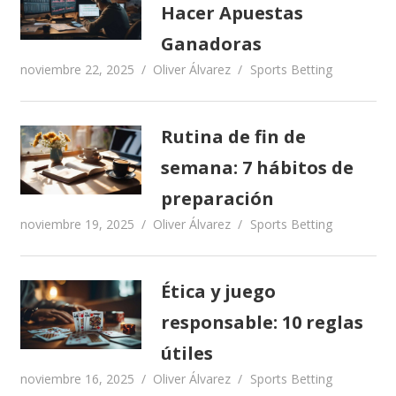
Hacer Apuestas
Ganadoras
noviembre 22, 2025
Oliver Álvarez
Sports Betting
Rutina de fin de
semana: 7 hábitos de
preparación
noviembre 19, 2025
Oliver Álvarez
Sports Betting
Ética y juego
responsable: 10 reglas
útiles
noviembre 16, 2025
Oliver Álvarez
Sports Betting