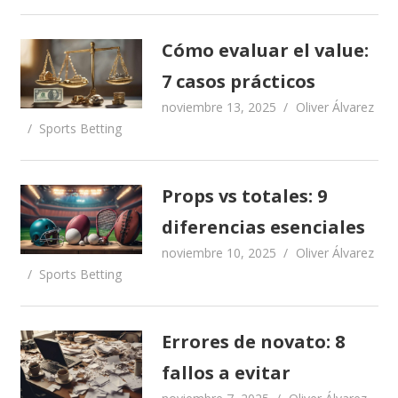
Cómo evaluar el value:
7 casos prácticos
noviembre 13, 2025
Oliver Álvarez
Sports Betting
Props vs totales: 9
diferencias esenciales
noviembre 10, 2025
Oliver Álvarez
Sports Betting
Errores de novato: 8
fallos a evitar