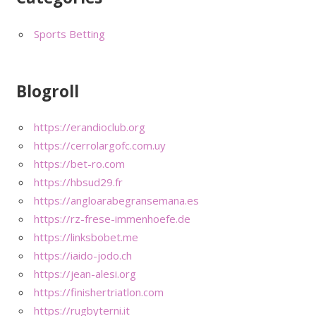
Sports Betting
Blogroll
https://erandioclub.org
https://cerrolargofc.com.uy
https://bet-ro.com
https://hbsud29.fr
https://angloarabegransemana.es
https://rz-frese-immenhoefe.de
https://linksbobet.me
https://iaido-jodo.ch
https://jean-alesi.org
https://finishertriatlon.com
https://rugbyterni.it