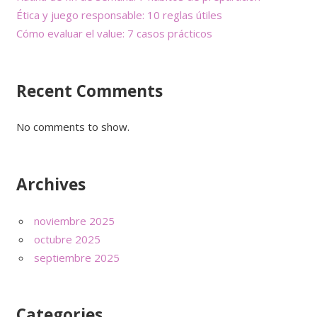
Ética y juego responsable: 10 reglas útiles
Cómo evaluar el value: 7 casos prácticos
Recent Comments
No comments to show.
Archives
noviembre 2025
octubre 2025
septiembre 2025
Categories