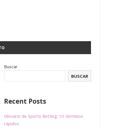
TO
Buscar
BUSCAR
Recent Posts
Glosario de Sports Betting: 10 términos
rápidos