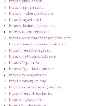
https://iaido-jodo.ch
https://jean-alesi.org
https://finishertriatlon.com
https://rugbyterni.it
https://clubfutboltalavera.es
https://lillerollergirls.com
https://correcontodastusfuerzas.com
https://canadians-online-casino.com
https://freeslotsvegas.icu
https://firstrateroulette.com
https://fujipon.info
https://fight-clubcasino.com
https://fomosports.me
https://cvibelgium.com
https://experts-betting-win.com
https://freeonlinepoker.icu
https://ezykasino.net
https://fixedmatch.pro