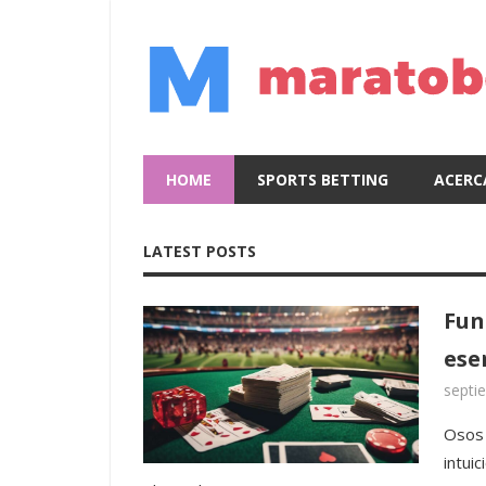
Skip
to
content
HOME
SPORTS BETTING
ACERC
LATEST POSTS
Fun
ese
septi
Osos 
intui