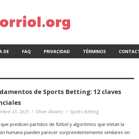
A DE
FAQ
PRIVACIDAD
TÉRMINOS
CONTAC
damentos de Sports Betting: 12 claves
nciales
embre 23, 2025
Oliver Álvarez
Sports Betting
que predicen partidos de fútbol y algoritmos que imitan la
ción humana pueden parecer sorprendentemente similares en