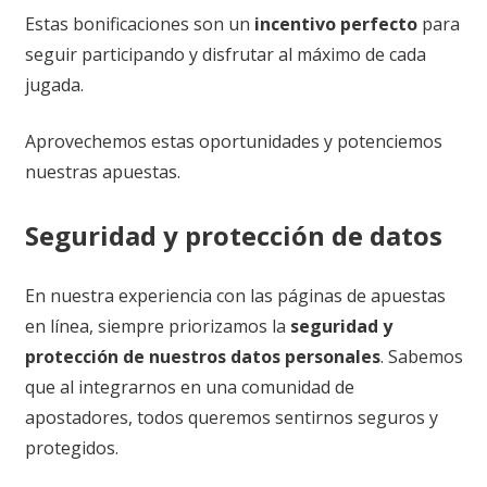
Estas bonificaciones son un
incentivo perfecto
para
seguir participando y disfrutar al máximo de cada
jugada.
Aprovechemos estas oportunidades y potenciemos
nuestras apuestas.
Seguridad y protección de datos
En nuestra experiencia con las páginas de apuestas
en línea, siempre priorizamos la
seguridad y
protección de nuestros datos personales
. Sabemos
que al integrarnos en una comunidad de
apostadores, todos queremos sentirnos seguros y
protegidos.