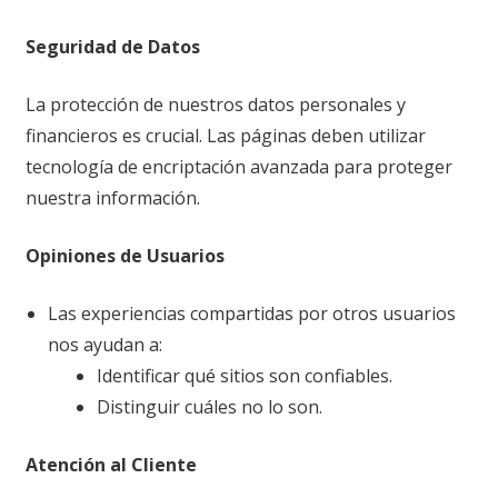
Seguridad de Datos
La protección de nuestros datos personales y
financieros es crucial. Las páginas deben utilizar
tecnología de encriptación avanzada para proteger
nuestra información.
Opiniones de Usuarios
Las experiencias compartidas por otros usuarios
nos ayudan a:
Identificar qué sitios son confiables.
Distinguir cuáles no lo son.
Atención al Cliente