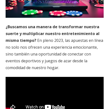
¿Buscamos una manera de transformar nuestra
suerte y multiplicar nuestro entretenimiento al
mismo tiempo?
En pleno 2023, las apuestas en línea
no solo nos ofrecen una experiencia emocionante,
sino también una oportunidad de conectar con
eventos deportivos y juegos de azar desde la
comodidad de nuestro hogar.