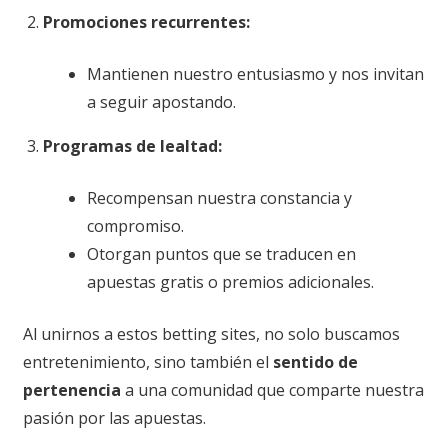
Promociones recurrentes:
Mantienen nuestro entusiasmo y nos invitan
a seguir apostando.
Programas de lealtad:
Recompensan nuestra constancia y
compromiso.
Otorgan puntos que se traducen en
apuestas gratis o premios adicionales.
Al unirnos a estos betting sites, no solo buscamos
entretenimiento, sino también el
sentido de
pertenencia
a una comunidad que comparte nuestra
pasión por las apuestas.