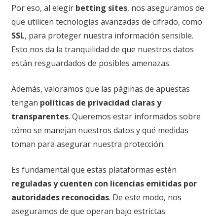
Por eso, al elegir
betting sites
, nos aseguramos de
que utilicen tecnologías avanzadas de cifrado, como
SSL
, para proteger nuestra información sensible.
Esto nos da la tranquilidad de que nuestros datos
están resguardados de posibles amenazas.
Además, valoramos que las páginas de apuestas
tengan
políticas de privacidad claras y
transparentes
. Queremos estar informados sobre
cómo se manejan nuestros datos y qué medidas
toman para asegurar nuestra protección.
Es fundamental que estas plataformas estén
reguladas y cuenten con licencias emitidas por
autoridades reconocidas
. De este modo, nos
aseguramos de que operan bajo estrictas