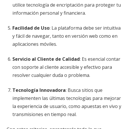
utilice tecnología de encriptación para proteger tu
información personal y financiera.
Facilidad de Uso
: La plataforma debe ser intuitiva
y fácil de navegar, tanto en versión web como en
aplicaciones móviles.
Servicio al Cliente de Calidad
: Es esencial contar
con soporte al cliente accesible y efectivo para
resolver cualquier duda o problema.
Tecnología Innovadora
: Busca sitios que
implementen las últimas tecnologías para mejorar
la experiencia de usuario, como apuestas en vivo y
transmisiones en tiempo real.