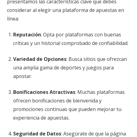
presentamos las características clave que debes
considerar al elegir una plataforma de apuestas en
línea:
Reputación
: Opta por plataformas con buenas
críticas y un historial comprobado de confiabilidad.
Variedad de Opciones
: Busca sitios que ofrezcan
una amplia gama de deportes y juegos para
apostar.
Bonificaciones Atractivas
: Muchas plataformas
ofrecen bonificaciones de bienvenida y
promociones continuas que pueden mejorar tu
experiencia de apuestas.
Seguridad de Datos
: Asegúrate de que la página