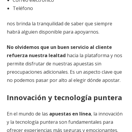
Teléfono
nos brinda la tranquilidad de saber que siempre
habrá alguien disponible para apoyarnos.
No olvidemos que un buen servicio al cliente
refuerza nuestra lealtad
hacia la plataforma y nos
permite disfrutar de nuestras apuestas sin
preocupaciones adicionales. Es un aspecto clave que
no podemos pasar por alto al elegir dónde apostar.
Innovación y tecnología puntera
En el mundo de las
apuestas en línea
, la innovación
y la tecnología puntera son fundamentales para
ofrecer experiencias más seguras y emocionantes.