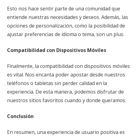
Esto nos hace sentir parte de una comunidad que
entiende nuestras necesidades y deseos. Además, las
opciones de personalización, como la posibilidad de
ajustar preferencias de idioma o tema, son un plus.
Compatibilidad con Dispositivos Móviles
Finalmente, la compatibilidad con dispositivos móviles
es vital. Nos encanta poder apostar desde nuestros
teléfonos o tabletas sin perder calidad en la
experiencia. De esta manera, podemos disfrutar de
nuestros sitios favoritos cuando y donde queramos.
Conclusión
En resumen, una experiencia de usuario positiva es