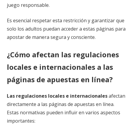
juego responsable.
Es esencial respetar esta restricción y garantizar que
solo los adultos puedan acceder a estas páginas para
apostar de manera segura y consciente.
¿Cómo afectan las regulaciones
locales e internacionales a las
páginas de apuestas en línea?
Las regulaciones locales e internacionales
afectan
directamente a las páginas de apuestas en línea.
Estas normativas pueden influir en varios aspectos
importantes: