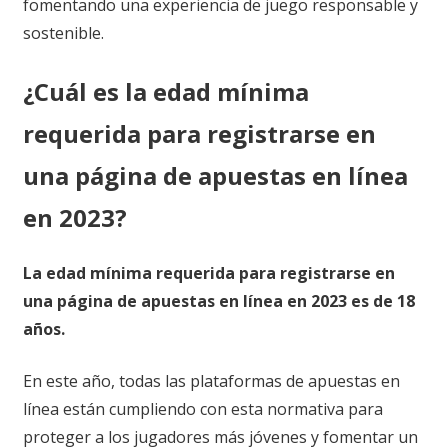
fomentando una experiencia de juego responsable y
sostenible.
¿Cuál es la edad mínima
requerida para registrarse en
una página de apuestas en línea
en 2023?
La edad mínima requerida para registrarse en
una página de apuestas en línea en 2023 es de 18
años.
En este año, todas las plataformas de apuestas en
línea están cumpliendo con esta normativa para
proteger a los jugadores más jóvenes y fomentar un