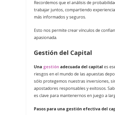
Recordemos que el análisis de probabilidad
trabajar juntos, compartiendo experienci
más informados y seguros.
Esto nos permite crear vínculos de confi
apasionada.
Gestión del Capital
Una
gestión
adecuada del capital
es ese
riesgos en el mundo de las apuestas depor
sólo protegemos nuestras inversiones, s
apostadores responsables y exitosos. Sa
es clave para mantenernos en juego a lar
Pasos para una gestión efectiva del cap