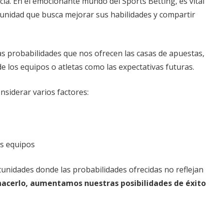
ia. En el emocionante mundo del Sports Betting, es vital
unidad que busca mejorar sus habilidades y compartir
s probabilidades que nos ofrecen las casas de apuestas,
e los equipos o atletas como las expectativas futuras.
nsiderar varios factores:
os equipos
tunidades donde las probabilidades ofrecidas no reflejan
hacerlo, aumentamos nuestras posibilidades de éxito