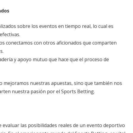
ados
izados sobre los eventos en tiempo real, lo cual es
efectivas.
 nos conectamos con otros aficionados que comparten
s.
dería y apoyo mutuo que hace que el proceso de
olo mejoramos nuestras apuestas, sino que también nos
ten nuestra pasión por el Sports Betting.
 evaluar las posibilidades reales de un evento deportivo