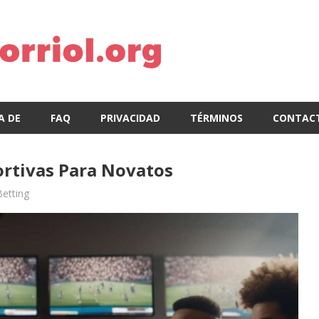
A DE
FAQ
PRIVACIDAD
TÉRMINOS
CONTAC
ortivas Para Novatos
Betting