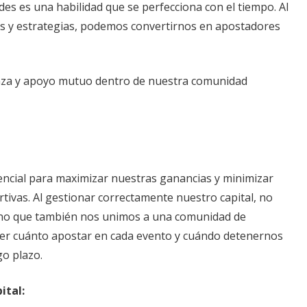
es es una habilidad que se perfecciona con el tiempo. Al
as y estrategias, podemos convertirnos en apostadores
anza y apoyo mutuo dentro de nuestra comunidad
ncial para maximizar nuestras ganancias y minimizar
tivas. Al gestionar correctamente nuestro capital, no
ino que también nos unimos a una comunidad de
ber cuánto apostar en cada evento y cuándo detenernos
go plazo.
ital: