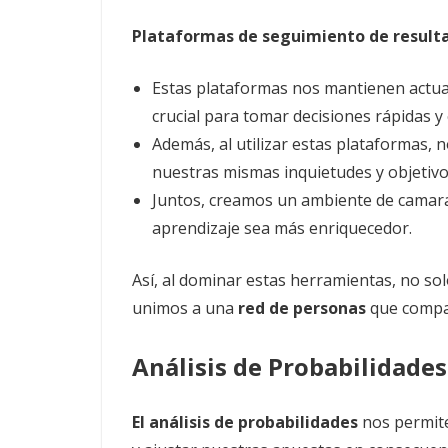
Plataformas de seguimiento de result
Estas plataformas nos mantienen actual
crucial para tomar decisiones rápidas y 
Además, al utilizar estas plataformas,
nuestras mismas inquietudes y objetivo
Juntos, creamos un ambiente de camara
aprendizaje sea más enriquecedor.
Así, al dominar estas herramientas, no s
unimos a una
red de personas
que compar
Análisis de Probabilidades
El análisis de probabilidades
nos permite