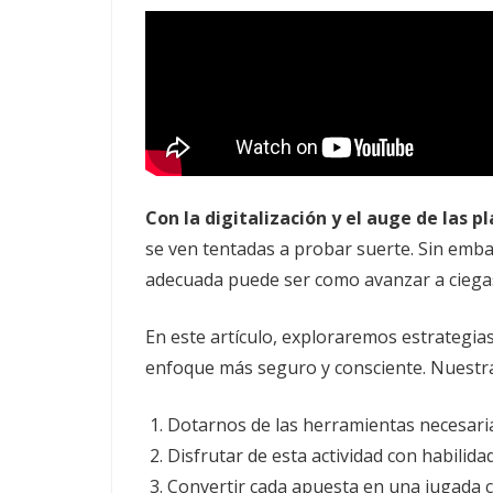
Con la digitalización y el auge de las 
se ven tentadas a probar suerte. Sin emb
adecuada puede ser como avanzar a ciega
En este artículo, exploraremos estrategias
enfoque más seguro y consciente. Nuestra
Dotarnos de las herramientas necesaria
Disfrutar de esta actividad con habilida
Convertir cada apuesta en una jugada c