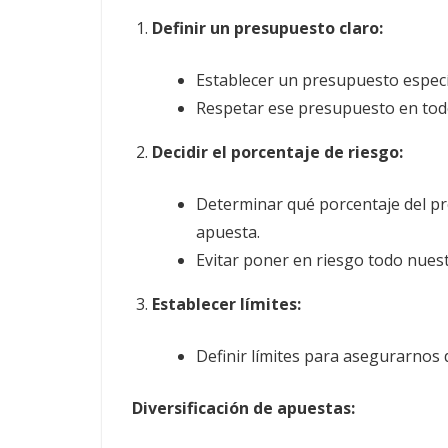
Definir un presupuesto claro:
Establecer un presupuesto especí
Respetar ese presupuesto en to
Decidir el porcentaje de riesgo:
Determinar qué porcentaje del p
apuesta.
Evitar poner en riesgo todo nuest
Establecer límites:
Definir límites para asegurarnos 
Diversificación de apuestas: