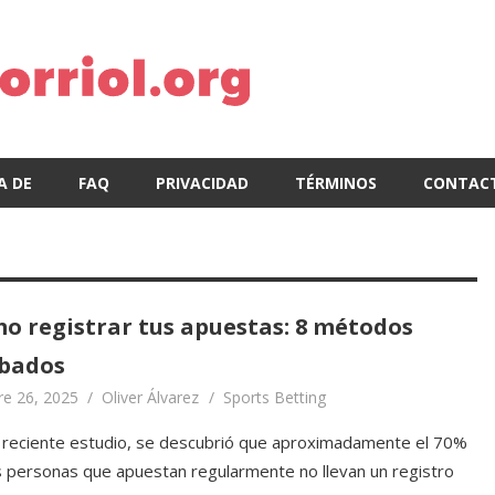
A DE
FAQ
PRIVACIDAD
TÉRMINOS
CONTAC
o registrar tus apuestas: 8 métodos
bados
re 26, 2025
Oliver Álvarez
Sports Betting
 reciente estudio, se descubrió que aproximadamente el 70%
s personas que apuestan regularmente no llevan un registro