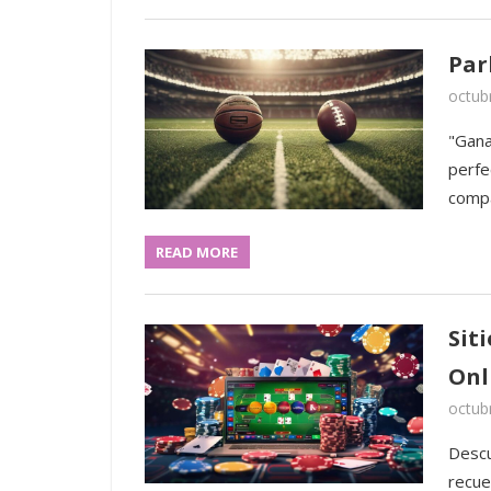
Par
octub
"Gana
perfe
comp
READ MORE
Sit
Onl
octub
Descu
recue