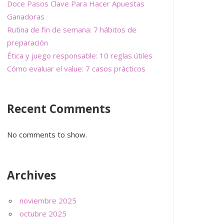
Doce Pasos Clave Para Hacer Apuestas
Ganadoras
Rutina de fin de semana: 7 hábitos de
preparación
Ética y juego responsable: 10 reglas útiles
Cómo evaluar el value: 7 casos prácticos
Recent Comments
No comments to show.
Archives
noviembre 2025
octubre 2025