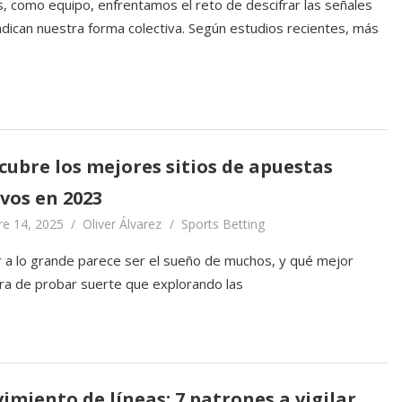
s, como equipo, enfrentamos el reto de descifrar las señales
ndican nuestra forma colectiva. Según estudios recientes, más
cubre los mejores sitios de apuestas
vos en 2023
re 14, 2025
Oliver Álvarez
Sports Betting
 a lo grande parece ser el sueño de muchos, y qué mejor
a de probar suerte que explorando las
imiento de líneas: 7 patrones a vigilar