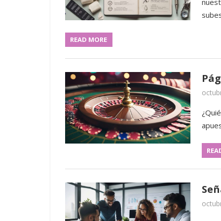
nuest
sube
READ MORE
Pág
octub
¿Quié
apues
REA
Señ
octub