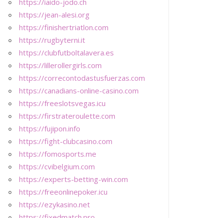
https://iaido-jodo.ch
https://jean-alesi.org
https://finishertriatlon.com
https://rugbyterni.it
https://clubfutboltalavera.es
https://lillerollergirls.com
https://correcontodastusfuerzas.com
https://canadians-online-casino.com
https://freeslotsvegas.icu
https://firstrateroulette.com
https://fujipon.info
https://fight-clubcasino.com
https://fomosports.me
https://cvibelgium.com
https://experts-betting-win.com
https://freeonlinepoker.icu
https://ezykasino.net
https://fixedmatch.pro